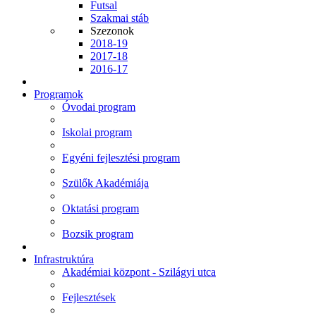
Futsal
Szakmai stáb
Szezonok
2018-19
2017-18
2016-17
Programok
Óvodai program
Iskolai program
Egyéni fejlesztési program
Szülők Akadémiája
Oktatási program
Bozsik program
Infrastruktúra
Akadémiai központ - Szilágyi utca
Fejlesztések