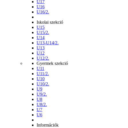
U17
U16
U16/2.
Iskolai szekció
U15
U15/2.
U14
U13-U14/2.
U13
U12
U12/2.
Gyermek szekció
U11
U11/2.
U10
U10/2.
U9
U9/2.
U8
U8/2.
U7
U6
Információk