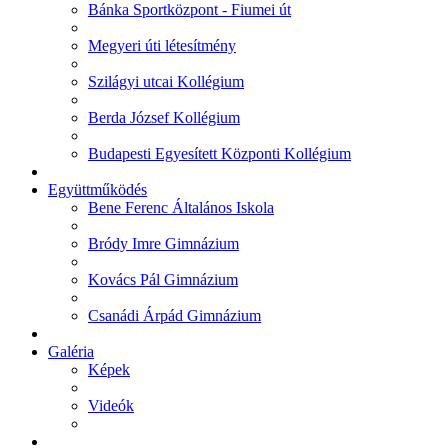
Bánka Sportközpont - Fiumei út
Megyeri úti létesítmény
Szilágyi utcai Kollégium
Berda József Kollégium
Budapesti Egyesített Központi Kollégium
Együttműködés
Bene Ferenc Általános Iskola
Bródy Imre Gimnázium
Kovács Pál Gimnázium
Csanádi Árpád Gimnázium
Galéria
Képek
Videók