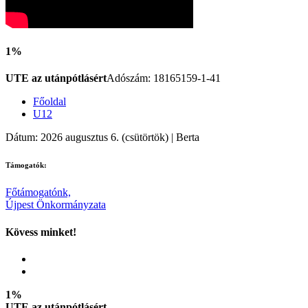
1%
UTE az utánpótlásért
Adószám: 18165159-1-41
Főoldal
U12
Dátum: 2026 augusztus 6. (csütörtök) | Berta
Támogatók:
Főtámogatónk,
Újpest Önkormányzata
Kövess minket!
1%
UTE az utánpótlásért