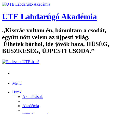
UTE Labdarúgó Akadémia
Kissrác voltam én, bámultam a csodát,
együtt nőtt velem az újpesti világ.
Élhetek bárhol, ide jövök haza, HŰSÉG,
BÜSZKESÉG, ÚJPESTI CSODA.
Menu
Hírek
Aktualitások
Akadémia