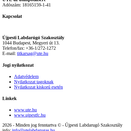
Adószám: 18165159-1-41
Kapcsolat
Újpesti Labdarúgó Szakosztály
1044 Budapest, Megyeri út 13.
Telefon/fax: +36-1/272-1272
E-mail:
titkarsag@ute.hu
Jogi nyilatkozat
Adatvédelem
Nyilatkozat tagoknak
Nyilatkozat kiskorú esetén
Linkek
www.ute.hu
www.ujpestfc.hu
2026 - Minden jog fenntartva © - Újpesti Labdarugó Szakosztály
info:
info@utelabdarugas.hu