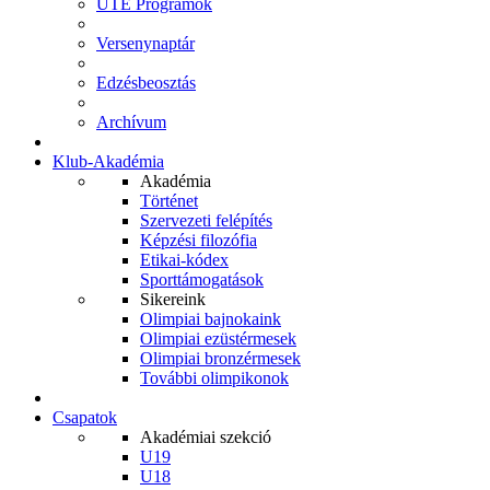
UTE Programok
Versenynaptár
Edzésbeosztás
Archívum
Klub-Akadémia
Akadémia
Történet
Szervezeti felépítés
Képzési filozófia
Etikai-kódex
Sporttámogatások
Sikereink
Olimpiai bajnokaink
Olimpiai ezüstérmesek
Olimpiai bronzérmesek
További olimpikonok
Csapatok
Akadémiai szekció
U19
U18