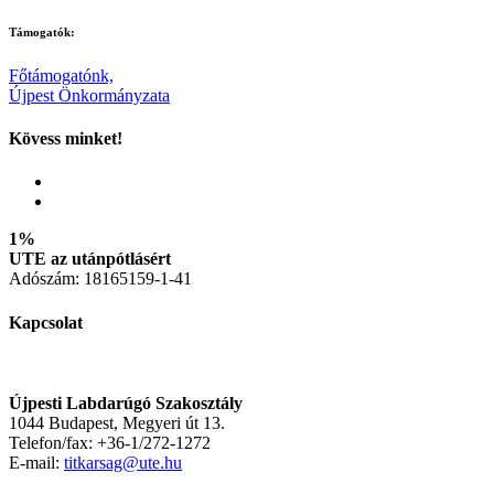
Támogatók:
Főtámogatónk,
Újpest Önkormányzata
Kövess minket!
1%
UTE az utánpótlásért
Adószám: 18165159-1-41
Kapcsolat
Újpesti Labdarúgó Szakosztály
1044 Budapest, Megyeri út 13.
Telefon/fax: +36-1/272-1272
E-mail:
titkarsag@ute.hu