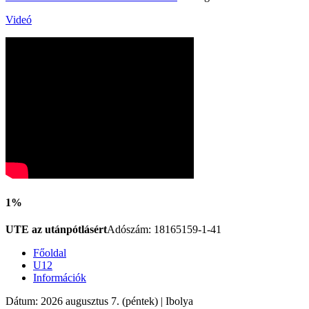
Videó
1%
UTE az utánpótlásért
Adószám: 18165159-1-41
Főoldal
U12
Információk
Dátum: 2026 augusztus 7. (péntek) | Ibolya