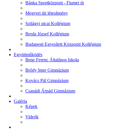
Bánka Sportközpont - Fiumei út
Megyeri úti létesítmény
Szilágyi utcai Kollégium
Berda József Kollégium
Budapesti Egyesített Központi Kollégium
Együttműködés
Bene Ferenc Általános Iskola
Bródy Imre Gimnázium
Kovács Pál Gimnázium
Csanádi Árpád Gimnázium
Galéria
Képek
Videók