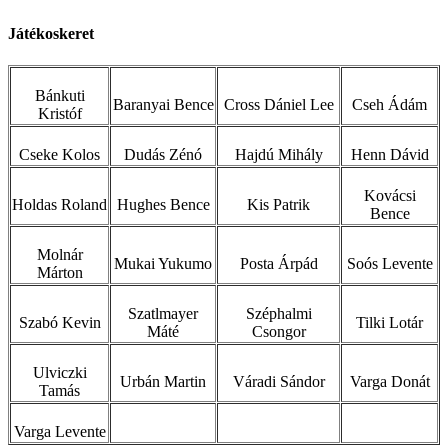
Játékoskeret
Bánkuti
Baranyai Bence
Cross Dániel Lee
Cseh Ádám
Kristóf
Cseke Kolos
Dudás Zénó
Hajdú Mihály
Henn Dávid
Kovácsi
Holdas Roland
Hughes Bence
Kis Patrik
Bence
Molnár
Mukai Yukumo
Posta Árpád
Soós Levente
Márton
Szatlmayer
Széphalmi
Szabó Kevin
Tilki Lotár
Máté
Csongor
Ulviczki
Urbán Martin
Váradi Sándor
Varga Donát
Tamás
Varga Levente