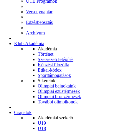
UTE Programok
Versenynaptár
Edzésbeosztás
Archívum
Klub-Akadémia
Akadémia
Történet
Szervezeti felépítés
Képzési filozófia
Etikai-kódex
Sporttámogatások
Sikereink
Olimpiai bajnokaink
Olimpiai ezüstérmesek
Olimpiai bronzérmesek
További olimpikonok
Csapatok
Akadémiai szekció
U19
U18