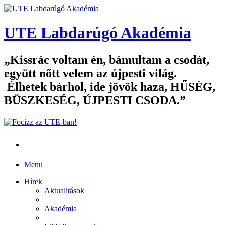
UTE Labdarúgó Akadémia
Kissrác voltam én, bámultam a csodát,
együtt nőtt velem az újpesti világ.
Élhetek bárhol, ide jövök haza, HŰSÉG,
BÜSZKESÉG, ÚJPESTI CSODA.
Menu
Hírek
Aktualitások
Akadémia