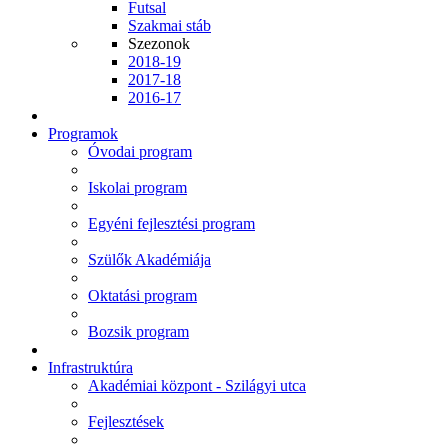
Futsal
Szakmai stáb
Szezonok
2018-19
2017-18
2016-17
Programok
Óvodai program
Iskolai program
Egyéni fejlesztési program
Szülők Akadémiája
Oktatási program
Bozsik program
Infrastruktúra
Akadémiai központ - Szilágyi utca
Fejlesztések