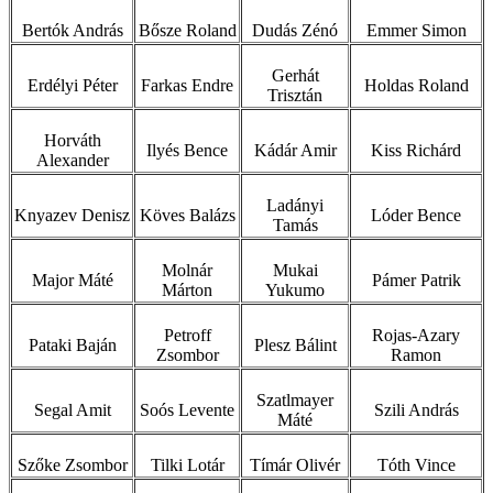
Bertók András
Bősze Roland
Dudás Zénó
Emmer Simon
Gerhát
Erdélyi Péter
Farkas Endre
Holdas Roland
Trisztán
Horváth
Ilyés Bence
Kádár Amir
Kiss Richárd
Alexander
Ladányi
Knyazev Denisz
Köves Balázs
Lóder Bence
Tamás
Molnár
Mukai
Major Máté
Pámer Patrik
Márton
Yukumo
Petroff
Rojas-Azary
Pataki Baján
Plesz Bálint
Zsombor
Ramon
Szatlmayer
Segal Amit
Soós Levente
Szili András
Máté
Szőke Zsombor
Tilki Lotár
Tímár Olivér
Tóth Vince