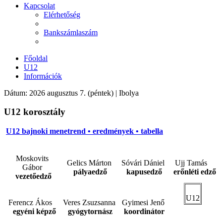
Kapcsolat
Elérhetőség
Bankszámlaszám
Főoldal
U12
Információk
Dátum: 2026 augusztus 7. (péntek) | Ibolya
U12 korosztály
U12
bajnoki menetrend • eredmények • tabella
Moskovits
Gelics Márton
Sóvári Dániel
Ujj Tamás
Gábor
pályaedző
kapusedző
erőnléti edző
vezetőedző
U12
Ferencz Ákos
Veres Zsuzsanna
Gyimesi Jenő
egyéni képző
gyógytornász
koordinátor