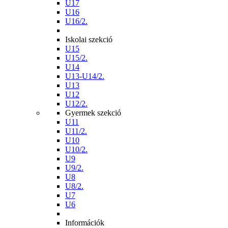
U17
U16
U16/2.
Iskolai szekció
U15
U15/2.
U14
U13-U14/2.
U13
U12
U12/2.
Gyermek szekció
U11
U11/2.
U10
U10/2.
U9
U9/2.
U8
U8/2.
U7
U6
Információk